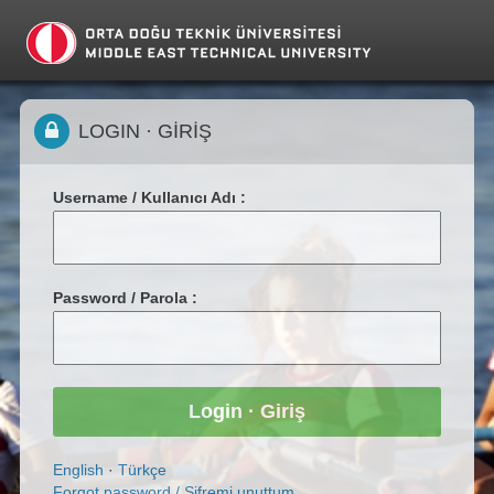
LOGIN · GİRİŞ
Username / Kullanıcı Adı :
Password / Parola :
English
·
Türkçe
Forgot password / Şifremi unuttum